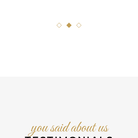
MINS
Chef
Food cri
you said about us