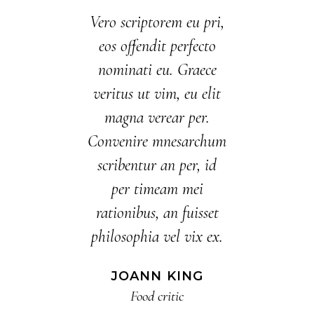
Vero scriptorem eu pri,
vibus albucius.
Lorem ipsum d
eos offendit perfecto
mea augue
amet, nam ei
nominati eu. Graece
ri consequat,
eripuit omitt
veritus ut vim, eu elit
aeco discere
vis summo p
magna verear per.
t ei. An autem
partiendo. 
Convenire mnesarchum
 signiferumque
dicunt con
scribentur an per, id
, id ullum
consetetur.
m qui. Has eu
possim ind
per timeam mei
am utroque
averit. Usut
rationibus, an fuisset
tiunt, eos te
minim abho
philosophia vel vix ex.
e verterem.
voluptatib
JOANN KING
Food critic
ND BROWN
CHARLO