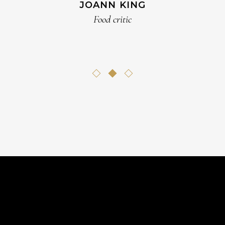
JOANN KING
Food critic
ND BROWN
CHARLO
MINS
Chef
Food cri