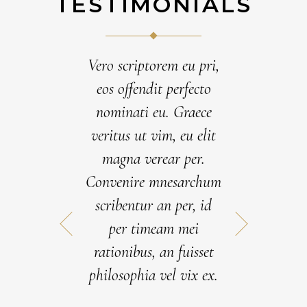
TESTIMONIALS
Vero scriptorem eu pri,
vibus albucius.
Lorem ipsum d
eos offendit perfecto
mea augue
amet, nam ei
nominati eu. Graece
ri consequat,
eripuit omitt
veritus ut vim, eu elit
aeco discere
vis summo p
magna verear per.
t ei. An autem
partiendo. 
Convenire mnesarchum
 signiferumque
dicunt con
scribentur an per, id
, id ullum
consetetur.
m qui. Has eu
possim ind
per timeam mei
am utroque
averit. Usut
rationibus, an fuisset
tiunt, eos te
minim abho
philosophia vel vix ex.
e verterem.
voluptatib